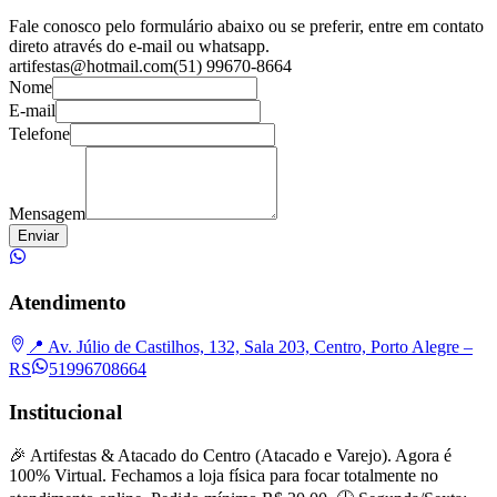
Fale conosco pelo formulário abaixo ou se preferir, entre em contato
direto através do e-mail ou whatsapp.
artifestas@hotmail.com
(51) 99670-8664
Nome
E-mail
Telefone
Mensagem
Enviar
Atendimento
📍 Av. Júlio de Castilhos, 132, Sala 203, Centro, Porto Alegre –
RS
51996708664
Institucional
🎉 Artifestas & Atacado do Centro (Atacado e Varejo). Agora é
100% Virtual. Fechamos a loja física para focar totalmente no